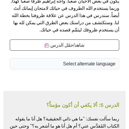
يكون في بعض الأحيان صعباً. واجه إبراهيم ظرفاً صعباً كهذا.
وربما يستخدم الله الظروف في حياتك لامتحان إيمانك أنتَ
أيضاً. سندرس في هذا الدرس عن علاقة ظروفنا بخطة الله
لنا. وستكتشف من دراستك بعض الطرق التي يمكن لله بها
أن يستخدم ظروفك ليتمِّم قصده في حياتك.
شاهد/حمّل الدرس
الدرس 5: ألا يكفي أن أكون مؤمناً؟
ربما سألت نفسك: "ما هي ذاتي الحقيقية؟ هل أنا ما يقوله
الكتاب المُقدَّس عني؟ أم هل أنا هو ما أشعر به؟" وحتى حين