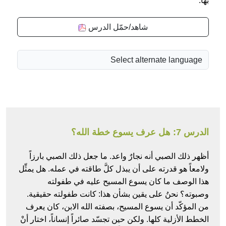
بها.
شاهد/حمّل الدرس
الدرس 7: هل عرف يسوع خطة الله؟
أظهر ذلك الصبي أنه نجارٌ واعد. ما جعل ذلك الصبي بارزاً
ولامعاً هو قدرته على أن يبذل كلَّ طاقته في عمله. هل يمثِّل
هذا الوصف ما كان يسوع المسيح عليه في طفولته
وصبوته؟ نحنُ على يقين بشأن هذا: كانت طفولته حقيقية.
من المؤكّد أن يسوع المسيح، بصفته الله الابن، كان يعرف
الخطط الأزلية كلها. ولكن حين تجسّد صائراً إنساناً، اختار أنْ